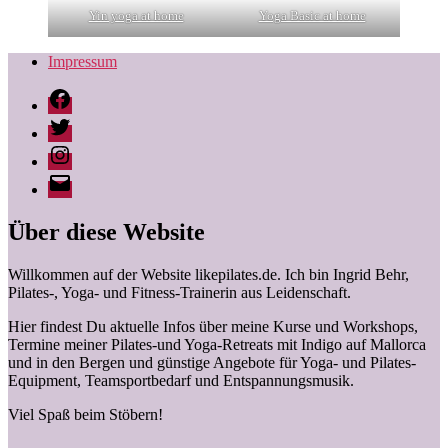
Yin yoga at home
Yoga Basic at home
Impressum
Facebook
Twitter
Instagram
Ingrid
Behr
|
Über diese Website
likepilates
Willkommen auf der Website likepilates.de. Ich bin Ingrid Behr,
Pilates-, Yoga- und Fitness-Trainerin aus Leidenschaft.
Hier findest Du aktuelle Infos über meine Kurse und Workshops,
Termine meiner Pilates-und Yoga-Retreats mit Indigo auf Mallorca
und in den Bergen und günstige Angebote für Yoga- und Pilates-
Equipment, Teamsportbedarf und Entspannungsmusik.
Viel Spaß beim Stöbern!