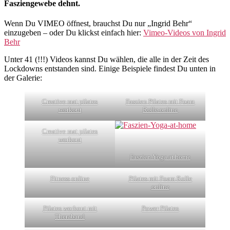
Fasziengewebe dehnt.
Wenn Du VIMEO öffnest, brauchst Du nur „Ingrid Behr“
einzugeben – oder Du klickst einfach hier:
Vimeo-Videos von Ingrid
Behr
Unter 41 (!!!) Videos kannst Du wählen, die alle in der Zeit des
Lockdowns entstanden sind. Einige Beispiele findest Du unten in
der Galerie:
Creative mat pilates
Faszien Pilates mit Foam
workout
Rolle online
Creative mat pilates
workout
Faszien Yoga at home
Fitness online
Pilates mit Foam Rolle
online
Pilates workout mit
Power Pilates
Theraband