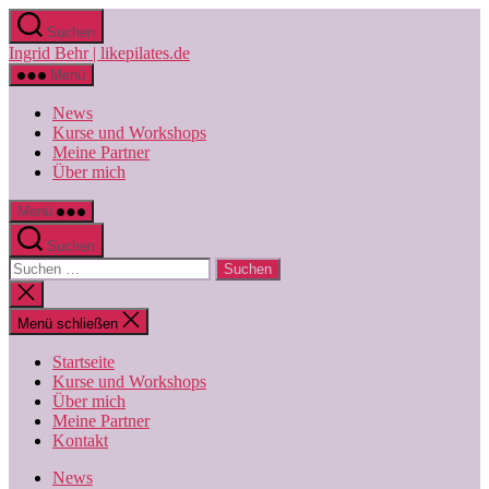
Zum
Suchen
Inhalt
Ingrid Behr | likepilates.de
springen
Menü
News
Kurse und Workshops
Meine Partner
Über mich
Menü
Suchen
Suchen
nach:
Suche
schließen
Menü schließen
Startseite
Kurse und Workshops
Über mich
Meine Partner
Kontakt
News