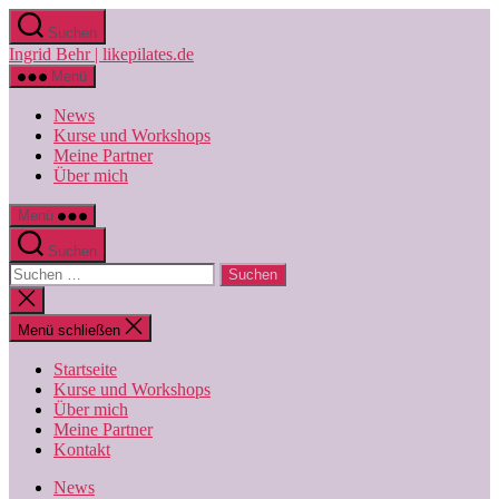
Zum
Suchen
Inhalt
Ingrid Behr | likepilates.de
springen
Menü
News
Kurse und Workshops
Meine Partner
Über mich
Menü
Suchen
Suchen
nach:
Suche
schließen
Menü schließen
Startseite
Kurse und Workshops
Über mich
Meine Partner
Kontakt
News