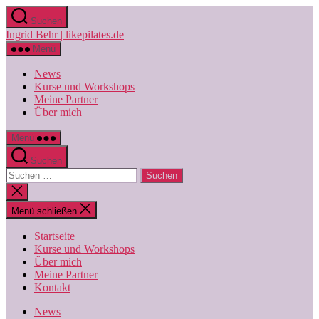
Zum
Suchen
Inhalt
Ingrid Behr | likepilates.de
springen
Menü
News
Kurse und Workshops
Meine Partner
Über mich
Menü
Suchen
Suchen
nach:
Suche
schließen
Menü schließen
Startseite
Kurse und Workshops
Über mich
Meine Partner
Kontakt
News